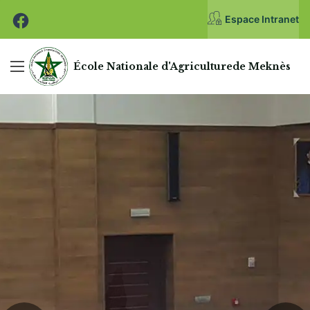
Espace Intranet
École Nationale
d'Agriculture
de Meknès