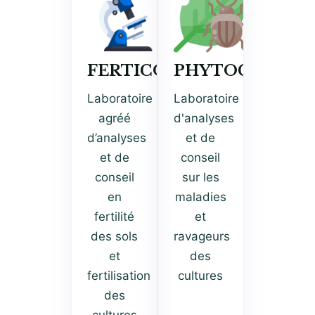
FERTICONSEIL
PHYTOCONSEI
Laboratoire
Laboratoire
agréé
d'analyses
d’analyses
et de
et de
conseil
conseil
sur les
en
maladies
fertilité
et
des sols
ravageurs
et
des
fertilisation
cultures
des
cultures