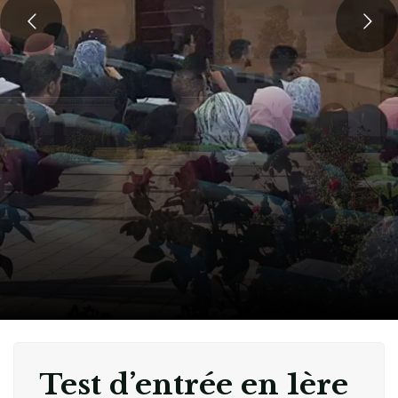
U
n
c
u
r
s
u
s
d
e
f
o
r
m
a
t
i
o
n
s
o
l
i
d
e
Test d’entrée en 1ère