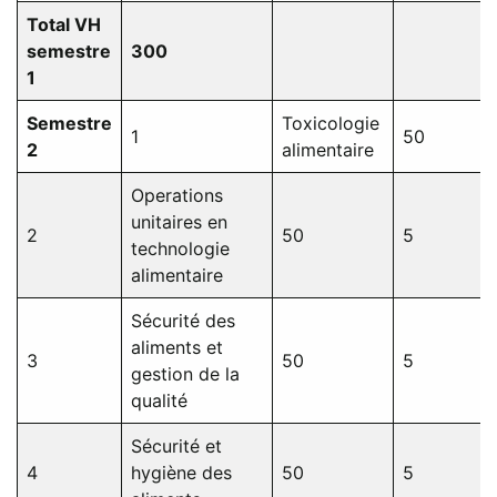
Total VH
semestre
300
1
Semestre
Toxicologie
1
50
2
alimentaire
Operations
unitaires en
2
50
5
technologie
alimentaire
Sécurité des
aliments et
3
50
5
gestion de la
qualité
Sécurité et
4
hygiène des
50
5