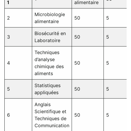
1
alimentaire
Microbiologie
2
50
5
alimentaire
Biosécurité en
3
50
5
Laboratoire
Techniques
d’analyse
4
50
5
chimique des
aliments
Statistiques
5
50
5
appliquées
Anglais
Scientifique et
6
50
5
Techniques de
Communication