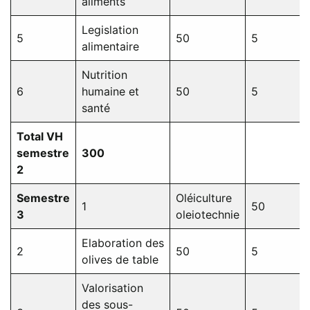
aliments
Legislation
5
50
5
alimentaire
Nutrition
6
humaine et
50
5
santé
Total VH
semestre
300
2
Semestre
Oléiculture
1
50
3
oleiotechnie
Elaboration des
2
50
5
olives de table
Valorisation
des sous-