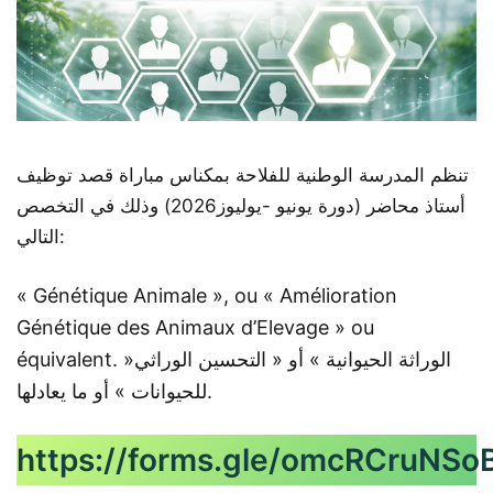
تنظم المدرسة الوطنية للفلاحة بمكناس مباراة قصد توظيف
أستاذ محاضر (دورة يونيو -يوليوز2026) وذلك في التخصص
التالي:
« Génétique Animale », ou « Amélioration
Génétique des Animaux d’Elevage » ou
équivalent. »الوراثة الحيوانية » أو « التحسين الوراثي
للحيوانات » أو ما يعادلها.
https://forms.gle/omcRCruNSo