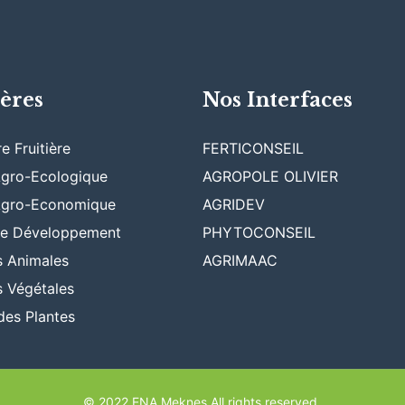
ières
Nos Interfaces
e Fruitière
FERTICONSEIL
Agro-Ecologique
AGROPOLE OLIVIER
 Agro-Economique
AGRIDEV
 de Développement
PHYTOCONSEIL
s Animales
AGRIMAAC
s Végétales
des Plantes
© 2022 ENA Meknes All rights reserved.